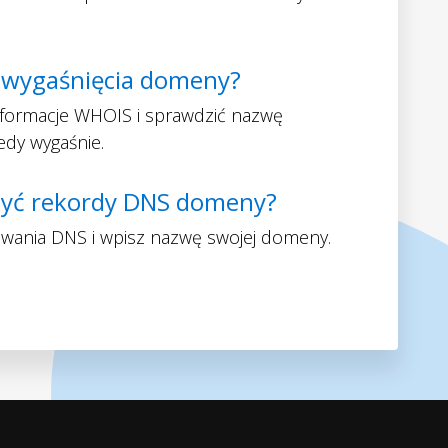
ę wygaśnięcia domeny?
nformacje WHOIS i sprawdzić nazwę
edy wygaśnie.
zyć rekordy DNS domeny?
iwania DNS i wpisz nazwę swojej domeny.