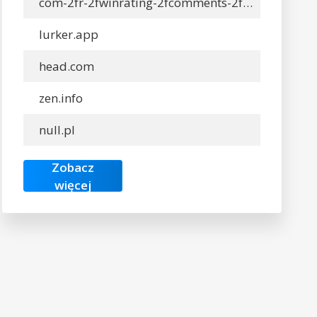
com-2fr-2fwinrating-2fcomments-2f1cg0eij-2f-d1-81-d0-ba-d0-b0-d1-87-d0-b0-d1-82-d1-8c-d1-81-d0-b0-d0-b9-d1-82-d1-84-d0-be-d0-bd-d0-b1-d0-b5-d1-82-d1-81-d1-82-d0-b0-d0-b2-d0-ba-d0-b8-d0-bd-d0-b0-d0-b1-d0-b5-d0-b9-d1-81-d0-b1-d0-be-d0-bb.info
lurker.app
head.com
zen.info
null.pl
Zobacz
więcej