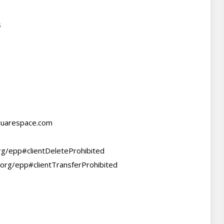


quarespace.com
org/epp#clientDeleteProhibited

.org/epp#clientTransferProhibited
