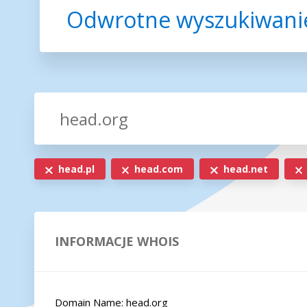
Odwrotne wyszukiwanie
head.pl
head.com
head.net
INFORMACJE WHOIS
Domain Name: head.org
