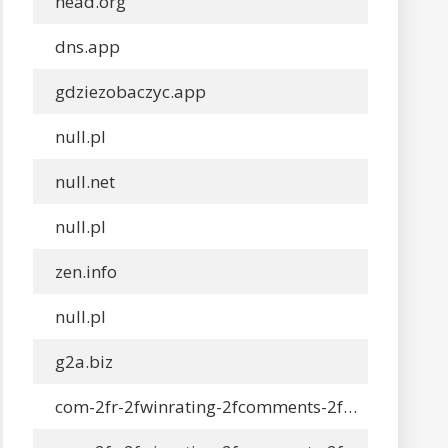
head.org
dns.app
gdziezobaczyc.app
null.pl
null.net
null.pl
zen.info
null.pl
g2a.biz
com-2fr-2fwinrating-2fcomments-2f1cg0eij-2f-d1-81-d0-ba-d0-b0-d1-87-d0-b0-d1-82-d1-8c-d1-81-d0-b0-d0-b9-d1-82-d1-84-d0-be-d0-bd-d0-b1-d0-b5-d1-82-d1-81-d1-82-d0-b0-d0-b2-d0-ba-d0-b8-d0-bd-d0-b0-d0-b1-d0-b5-d0-b9-d1-81-d0-b1-d0-be-d0-bb.io