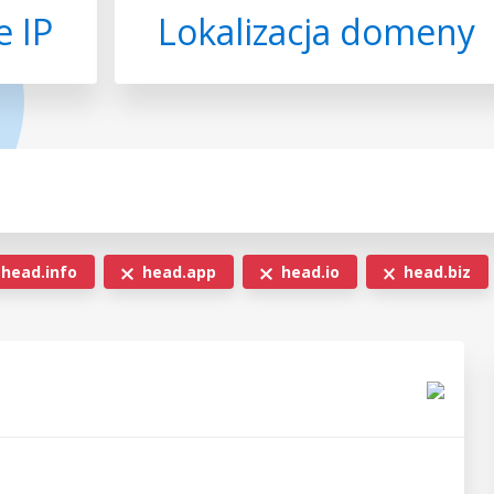
 IP
Lokalizacja domeny
head.info
head.app
head.io
head.biz